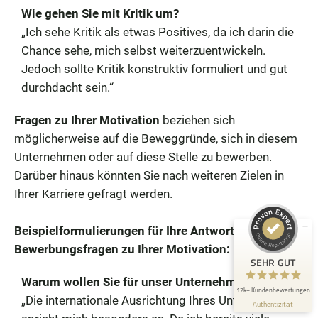
Wie gehen Sie mit Kritik um?
„Ich sehe Kritik als etwas Positives, da ich darin die
Chance sehe, mich selbst weiterzuentwickeln.
Jedoch sollte Kritik konstruktiv formuliert und gut
durchdacht sein.“
Fragen zu Ihrer Motivation
beziehen sich
Kundenbewertungen und Erfahrungen zu
Die Bewerbungsschreiber
möglicherweise auf die Beweggründe, sich in diesem
Unternehmen oder auf diese Stelle zu bewerben.
SEHR GUT
98%
Darüber hinaus könnten Sie nach weiteren Zielen in
Empfehlungen auf
ProvenExpert.com
Ihrer Karriere gefragt werden.
4,88 / 5,00
2.429
10k+
Beispielformulierungen für Ihre Antwort auf
Bewertungen auf
Bewertungen von 3
Bewerbungsfragen zu Ihrer Motivation:
ProvenExpert.com
anderen Quellen
SEHR GUT
Warum wollen Sie für unser Unternehmen arbeiten?
Blick aufs ProvenExpert-Profil werfen
12k+ Kundenbewertungen
„Die internationale Ausrichtung Ihres Unternehmens
Authentizität
9.8.2026