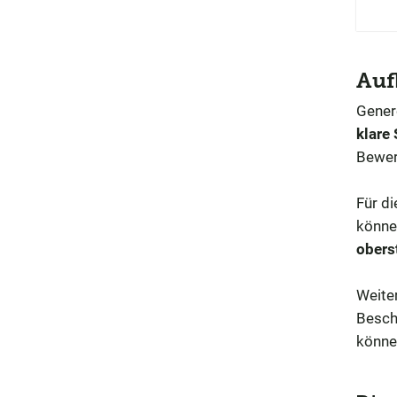
Auf
Genere
klare 
Bewe
Für d
könne
oberst
Weiter
Besch
könne