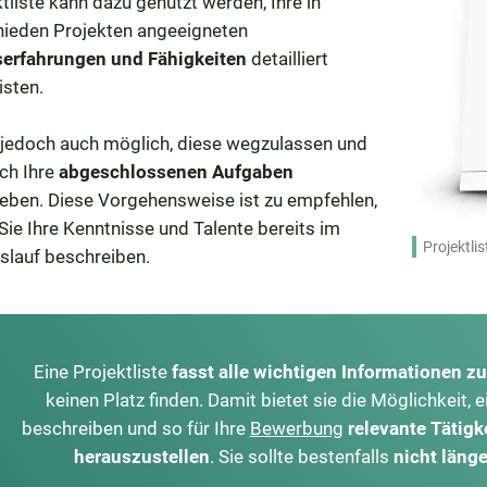
tliste kann dazu genutzt werden, Ihre in
hieden Projekten angeeigneten
serfahrungen und Fähigkeiten
detailliert
isten.
t jedoch auch möglich, diese wegzulassen und
ich Ihre
abgeschlossenen Aufgaben
eben. Diese Vorgehensweise ist zu empfehlen,
ie Ihre Kenntnisse und Talente bereits im
Projektli
slauf beschreiben.
Eine Projektliste
fasst alle wichtigen Informationen
keinen Platz finden. Damit bietet sie die Möglichkeit, e
beschreiben und so für Ihre
Bewerbung
relevante Tätigk
herauszustellen
. Sie sollte bestenfalls
nicht länge