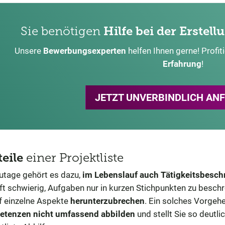
Sie benötigen
Hilfe bei der Erstell
Unsere
Bewerbungsexperten
helfen Ihnen gerne! Profit
Erfahrung
!
JETZT UNVERBINDLICH AN
eile
einer Projektliste
utage gehört es dazu,
im Lebenslauf auch Tätigkeitsbesc
ft schwierig, Aufgaben nur in kurzen Stichpunkten zu besch
uf einzelne Aspekte
herunterzubrechen
. Ein solches Vorge
tenzen nicht umfassend abbilden
und stellt Sie so deutli