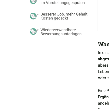
Wa
In ein
abges
übersi
Leben
oder z
Eine P
Ergän
angehä