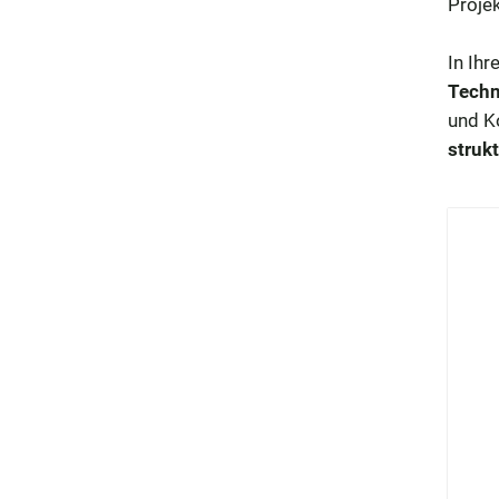
Projek
In Ihr
Techn
und K
struk