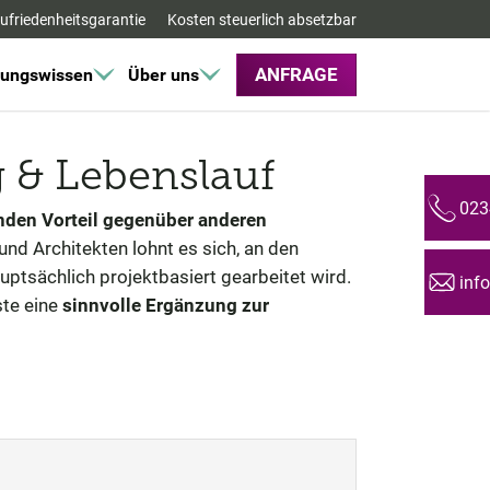
ufriedenheitsgarantie
Kosten steuerlich absetzbar
ANFRAGE
ungswissen
Über uns
 & Lebenslauf
023
Telefon:
nden Vorteil gegenüber anderen
und Architekten lohnt es sich, an den
uptsächlich projektbasiert gearbeitet wird.
inf
Email:
ste eine
sinnvolle Ergänzung zur