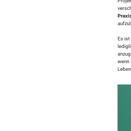
Projek
versc
Praxi
aufzul
Es is
ledigl
anzug
wenn S
Leben