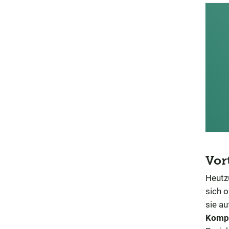
Vort
Heutz
sich o
sie a
Kompe