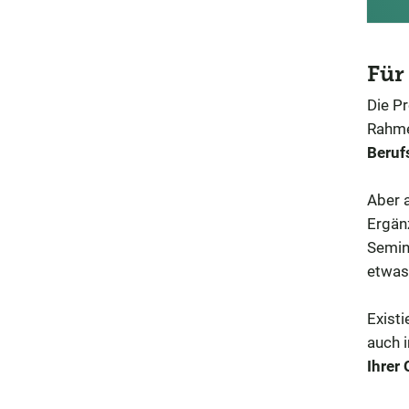
Für
Die Pr
Rahme
Beruf
Aber 
Ergän
Semina
etwas
Existi
auch 
Ihrer 