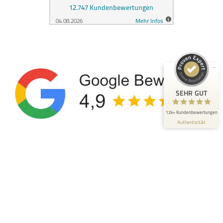
SEHR GUT
98%
Empfehlungen auf
ProvenExpert.com
4,88 / 5,00
2.428
10k+
Bewertungen auf
Bewertungen von 3
ProvenExpert.com
anderen Quellen
SEHR GUT
Blick aufs ProvenExpert-Profil werfen
12k+ Kundenbewertungen
Authentizität
4.8.2026