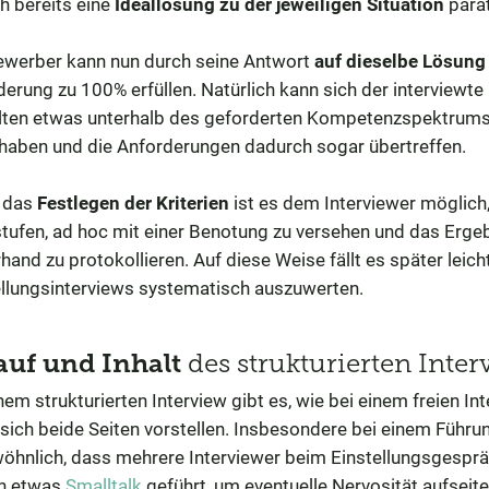
h bereits eine
Ideallösung zu der jeweiligen Situation
parat
ewerber kann nun durch seine Antwort
auf dieselbe Lösung
erung zu 100% erfüllen. Natürlich kann sich der interviewt
lten etwas unterhalb des geforderten Kompetenzspektrums 
 haben und die Anforderungen dadurch sogar übertreffen.
 das
Festlegen der Kriterien
ist es dem Interviewer möglich
stufen, ad hoc mit einer Benotung zu versehen und das Erg
hand zu protokollieren. Auf diese Weise fällt es später leich
ellungsinterviews systematisch auszuwerten.
auf und Inhalt
des strukturierten Inter
nem strukturierten Interview gibt es, wie bei einem freien I
 sich beide Seiten vorstellen. Insbesondere bei einem Führun
öhnlich, dass mehrere Interviewer beim Einstellungsgespräc
n etwas
Smalltalk
geführt, um eventuelle Nervosität aufsei