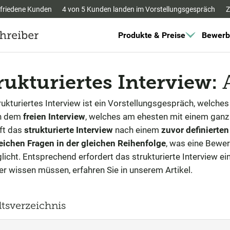
friedene Kunden
4 von 5 Kunden landen im Vorstellungsgespräch
Z
Produkte & Preise
Bewerb
rukturiertes Interview:
rukturiertes Interview ist ein Vorstellungsgespräch, welch
n dem
freien Interview
, welches am ehesten mit einem ganz 
uft das
strukturierte Interview
nach einem
zuvor definierte
leichen Fragen in der gleichen Reihenfolge
, was eine Bewe
licht. Entsprechend erfordert das strukturierte Interview e
r wissen müssen, erfahren Sie in unserem Artikel.
ltsverzeichnis