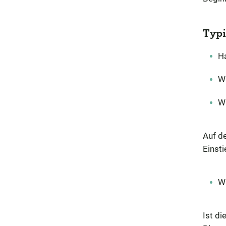
Typi
Ha
Wa
W
Auf de
Einsti
Wa
Ist di