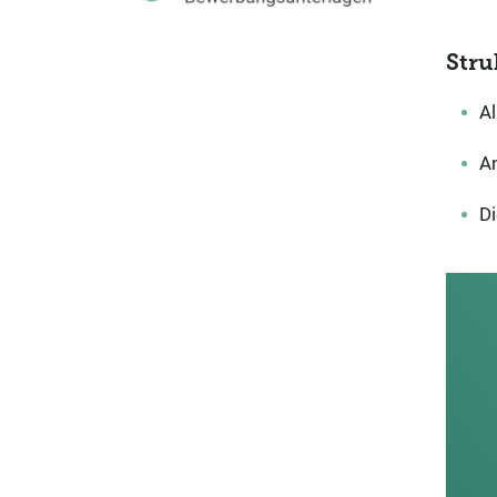
Stru
Al
An
Di