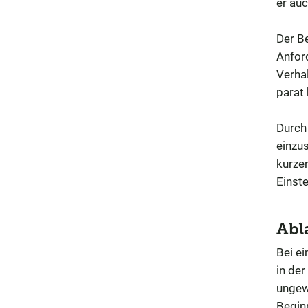
er auc
Der B
Anford
Verha
parat
Durch
einzu
kurzer
Einst
Abl
Bei ei
in der
ungew
Begin