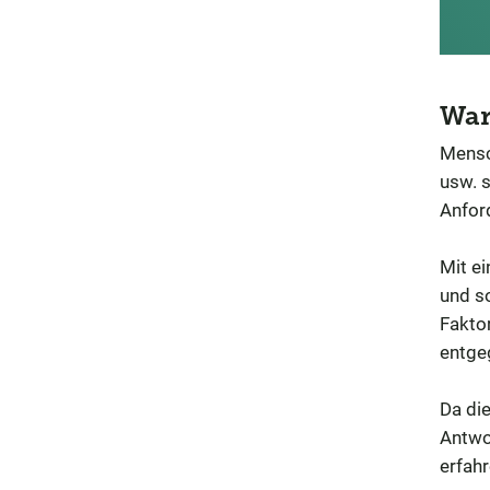
Wa
Mensch
usw. s
Anfor
Mit ei
und s
Fakto
entge
Da die
Antwo
erfahr