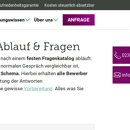
ufriedenheitsgarantie
Kosten steuerlich absetzbar
ANFRAGE
ungswissen
Über uns
Ablauf & Fragen
023
Telefon:
es nach einem
festen Fragenkatalog
abläuft.
normalen Gespräch vergleichbar ist,
n Schema.
Hierbei erhalten
alle Bewerber
inf
Email:
rtung der Antworten
ine gewisse
Vorbereitung
. Alles was Sie