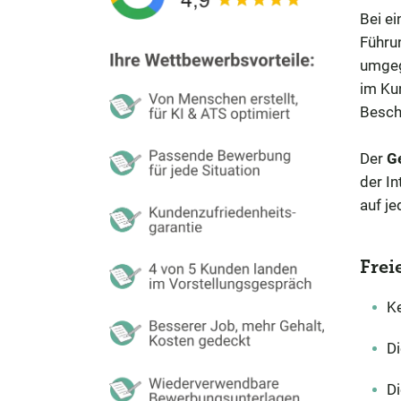
Bei ei
Führu
umgeg
im Kun
Besch
Der
G
der In
auf je
Frei
Ke
Di
Di