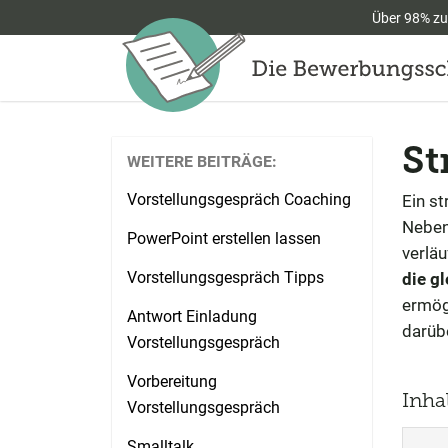
Über 98% zu
St
WEITERE BEITRÄGE:
Vorstellungsgespräch Coaching
Ein st
Nebe
PowerPoint erstellen lassen
verlä
Vorstellungsgespräch Tipps
die g
ermög
Antwort Einladung
darübe
Vorstellungsgespräch
Vorbereitung
Inha
Vorstellungsgespräch
Smalltalk