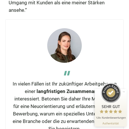
Umgang mit Kunden als eine meiner Stärken
ansehe.“
Kundenbewertungen und Erfahrungen zu
Die Bewerbungsschreiber
SEHR GUT
98%
Empfehlungen auf
ProvenExpert.com
4,88 / 5,00
In vielen Fällen ist Ihr zukünftiger Arbeitgeber an
2.428
10k+
einer
langfristigen Zusammenarbeit
interessiert. Betonen Sie daher Ihre Motivation
Bewertungen auf
Bewertungen von 3
ProvenExpert.com
anderen Quellen
SEHR GUT
für eine Neuorientierung und erläutern Sie in der
Bewerbung, warum ein spezielles Unternehmen,
Blick aufs ProvenExpert-Profil werfen
12k+ Kundenbewertungen
eine Branche oder die zu erwartenden Aufgaben
Authentizität
4.8.2026
Sie begeistern.