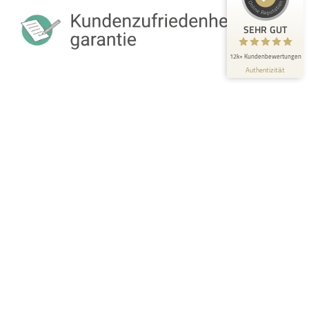
Bewertungen auf
Bewertungen von 3
ProvenExpert.com
anderen Quellen
SEHR GUT
Blick aufs ProvenExpert-Profil werfen
12k+ Kundenbewertungen
Authentizität
9.8.2026
IMPRESSUM
AGB
DATENSCHUTZ
PRESSE
JOBS
FAKTEN
FACEBOOK