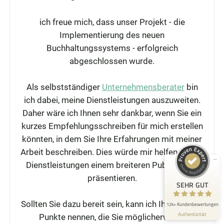
ich freue mich, dass unser Projekt - die
Implementierung des neuen
Buchhaltungssystems - erfolgreich
abgeschlossen wurde.
Kundenbewertungen und Erfahrungen zu
Als selbstständiger
Unternehmensberater
bin
Die Bewerbungsschreiber
ich dabei, meine Dienstleistungen auszuweiten.
Daher wäre ich Ihnen sehr dankbar, wenn Sie ein
SEHR GUT
98%
kurzes Empfehlungsschreiben für mich erstellen
Empfehlungen auf
ProvenExpert.com
4,88 / 5,00
könnten, in dem Sie Ihre Erfahrungen mit meiner
Arbeit beschreiben. Dies würde mir helfen, meine
2.428
10k+
Dienstleistungen einem breiteren Publikum zu
Bewertungen auf
Bewertungen von 3
präsentieren.
ProvenExpert.com
anderen Quellen
SEHR GUT
Blick aufs ProvenExpert-Profil werfen
Sollten Sie dazu bereit sein, kann ich Ihnen einige
12k+ Kundenbewertungen
Authentizität
4.8.2026
Punkte nennen, die Sie möglicherweise