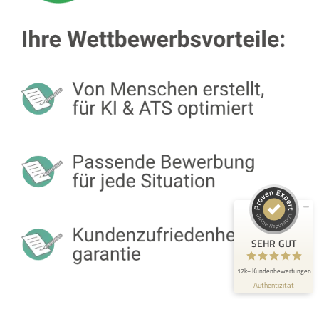
Kundenbewertungen und Erfahrungen zu
Die Bewerbungsschreiber
SEHR GUT
98%
Empfehlungen auf
ProvenExpert.com
4,88 / 5,00
2.428
10k+
Bewertungen auf
Bewertungen von 3
ProvenExpert.com
anderen Quellen
SEHR GUT
Blick aufs ProvenExpert-Profil werfen
12k+ Kundenbewertungen
Authentizität
4.8.2026