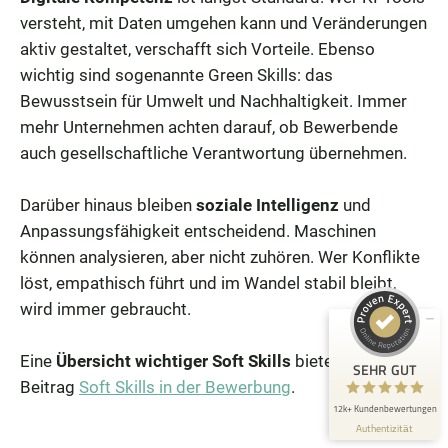
versteht, mit Daten umgehen kann und Veränderungen
aktiv gestaltet, verschafft sich Vorteile. Ebenso
wichtig sind sogenannte Green Skills: das
Bewusstsein für Umwelt und Nachhaltigkeit. Immer
mehr Unternehmen achten darauf, ob Bewerbende
auch gesellschaftliche Verantwortung übernehmen.
Kundenbewertungen und Erfahrungen zu
Die Bewerbungsschreiber
Darüber hinaus bleiben
soziale Intelligenz
und
SEHR GUT
98%
Anpassungsfähigkeit entscheidend. Maschinen
Empfehlungen auf
können analysieren, aber nicht zuhören. Wer Konflikte
ProvenExpert.com
4,88 / 5,00
löst, empathisch führt und im Wandel stabil bleibt,
wird immer gebraucht.
2.428
10k+
Bewertungen auf
Bewertungen von 3
ProvenExpert.com
Eine
Übersicht wichtiger Soft Skills
bietet unser
anderen Quellen
SEHR GUT
Beitrag
Soft Skills in der Bewerbung
.
Blick aufs ProvenExpert-Profil werfen
12k+ Kundenbewertungen
Authentizität
4.8.2026