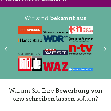
Email:
Wir sind
bekannt aus
Vorheriges Element anzeigen
Nächs
Warum Sie Ihre
Bewerbung von
uns schreiben lassen
sollten?