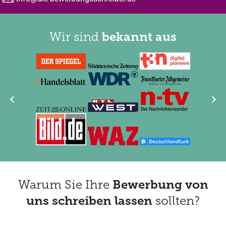
Email:
Wir sind
bekannt aus
Vorheriges Element anzeigen
Nächs
Warum Sie Ihre
Bewerbung von
uns schreiben lassen
sollten?